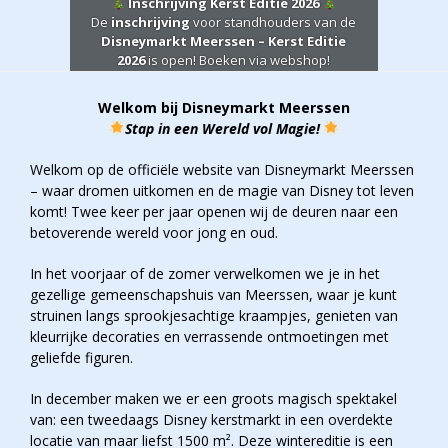
Inschrijving Kerst Editie 2026
De
inschrijving
voor standhouders van de
Disneymarkt Meerssen – Kerst Editie
2026
is open! Boeken via webshop!
Welkom bij Disneymarkt Meerssen
Stap in een Wereld vol Magie!
Welkom op de officiële website van Disneymarkt Meerssen
– waar dromen uitkomen en de magie van Disney tot leven
komt! Twee keer per jaar openen wij de deuren naar een
betoverende wereld voor jong en oud.
In het voorjaar of de zomer verwelkomen we je in het
gezellige gemeenschapshuis van Meerssen, waar je kunt
struinen langs sprookjesachtige kraampjes, genieten van
kleurrijke decoraties en verrassende ontmoetingen met
geliefde figuren.
In december maken we er een groots magisch spektakel
van: een tweedaags Disney kerstmarkt in een overdekte
locatie van maar liefst 1500 m². Deze wintereditie is een