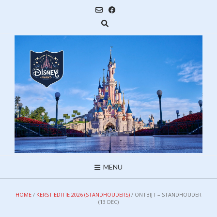
Ga
naar
de
inhoud
MENU
HOME
/
KERST EDITIE 2026 (STANDHOUDERS)
/ ONTBIJT – STANDHOUDER
(13 DEC)