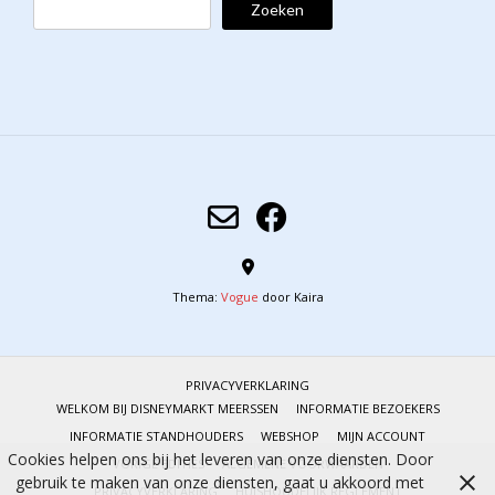
Zoeken
Thema:
Vogue
door Kaira
PRIVACYVERKLARING
WELKOM BIJ DISNEYMARKT MEERSSEN
INFORMATIE BEZOEKERS
INFORMATIE STANDHOUDERS
WEBSHOP
MIJN ACCOUNT
Cookies helpen ons bij het leveren van onze diensten. Door
VORIGE EDITIES
ALGEMENE VOORWAARDEN
gebruik te maken van onze diensten, gaat u akkoord met
PRIVACYVERKLARING
HUISHOUDELIJK REGLEMENT