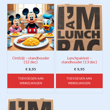
Ontbijt – standhouder
Lunchpakket –
(12 dec)
standhouder (13 dec)
€
8,95
€
9,95
TOEVOEGEN AAN
TOEVOEGEN AAN
WINKELWAGEN
WINKELWAGEN