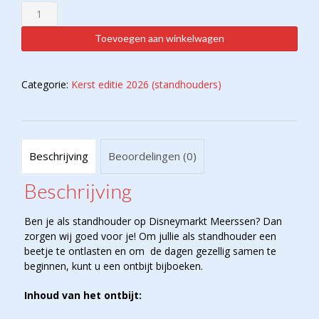
Ontbijt
-
standhouder
Toevoegen aan winkelwagen
(13
dec)
aantal
Categorie:
Kerst editie 2026 (standhouders)
Beschrijving
Beoordelingen (0)
Beschrijving
Ben je als standhouder op Disneymarkt Meerssen? Dan
zorgen wij goed voor je! Om jullie als standhouder een
beetje te ontlasten en om de dagen gezellig samen te
beginnen, kunt u een ontbijt bijboeken.
Inhoud van het ontbijt: